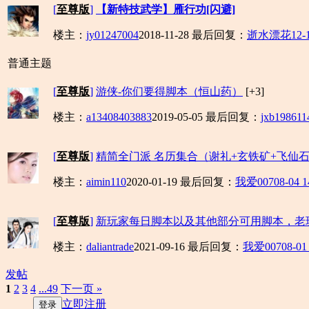
[
至尊版
]
【新特技武学】雁行功[闪避]
楼主：
jy01247004
2018-11-28
最后回复：
逝水漂花
12-
普通主题
[
至尊版
]
游侠-你们要得脚本（恒山药）
[+3]
楼主：
a13408403883
2019-05-05
最后回复：
jxb198611
[
至尊版
]
精简全门派 名历集合（谢礼+玄铁矿+飞仙石+
楼主：
aimin110
2020-01-19
最后回复：
我爱007
08-04 1
[
至尊版
]
新玩家每日脚本以及其他部分可用脚本，老
楼主：
daliantrade
2021-09-16
最后回复：
我爱007
08-01
发帖
1
2
3
4
...49
下一页 »
立即注册
登录