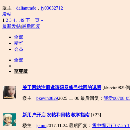
版主：
daliantrade
，
jy03032712
发帖
1
2
3
4
...49
下一页 »
最新发帖
|
最后回复
全部
精华
会员
全部
至尊版
关于网站注册邀请码及账号找回的说明
[bkevin082
楼主：
bkevin0829
2025-11-06
最后回复：
我爱007
08-05
新用户开启 发帖和回帖 教学指南
[+23]
楼主：
jemm
2017-11-24
最后回复：
雪中悍刀行
07-25 1