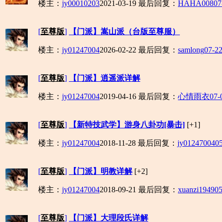
楼主：
jy00010203
2021-03-19
最后回复：
HAHA008
07
[
至尊版
]
【门派】嵩山派（台版至尊服）
楼主：
jy01247004
2026-02-22
最后回复：
samlong
07-22
[
至尊版
]
【门派】逍遥派详解
楼主：
jy01247004
2019-04-16
最后回复：
心情雨衣
07-
[
至尊版
]
【新特技武学】游身八卦功[暴击]
[+1]
楼主：
jy01247004
2018-11-28
最后回复：
jy01247004
05
[
至尊版
]
【门派】明教详解
[+2]
楼主：
jy01247004
2018-09-21
最后回复：
xuanzi1949
05
[
至尊版
]
【门派】大理段氏详解