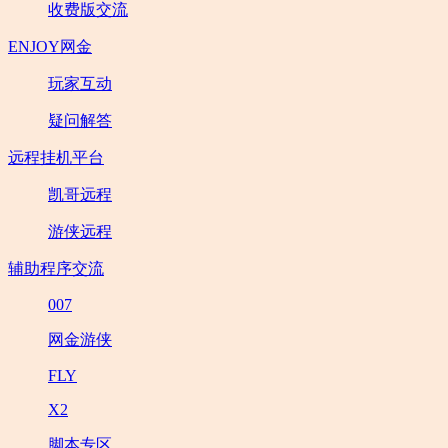
收费版交流
ENJOY网金
玩家互动
疑问解答
远程挂机平台
凯哥远程
游侠远程
辅助程序交流
007
网金游侠
FLY
X2
脚本专区