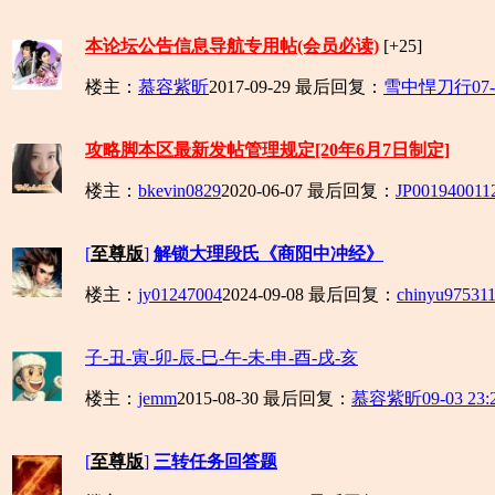
本论坛公告信息导航专用帖(会员必读)
[+25]
楼主：
慕容紫昕
2017-09-29
最后回复：
雪中悍刀行
07-
攻略脚本区最新发帖管理规定[20年6月7日制定]
楼主：
bkevin0829
2020-06-07
最后回复：
JP00194001
1
[
至尊版
]
解锁大理段氏《商阳中冲经》
楼主：
jy01247004
2024-09-08
最后回复：
chinyu9753
11
子-丑-寅-卯-辰-巳-午-未-申-酉-戌-亥
楼主：
jemm
2015-08-30
最后回复：
慕容紫昕
09-03 23:
[
至尊版
]
三转任务回答题