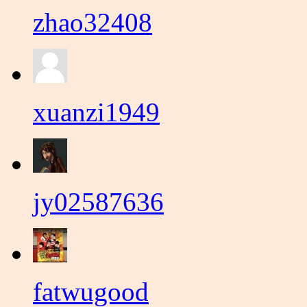
zhao32408
xuanzi1949
jy02587636
fatwugood