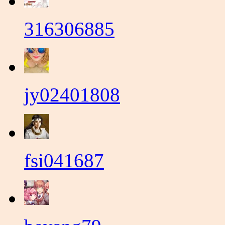
316306885
jy02401808
fsi041687