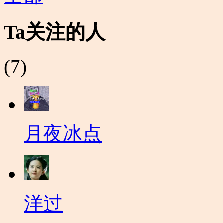
Ta关注的人
(7)
月夜冰点
洋过