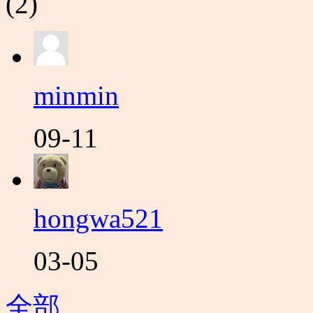
(2)
minmin
09-11
hongwa521
03-05
全部