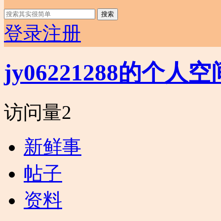
搜索
登录
注册
jy06221288的个人空
访问量
2
新鲜事
帖子
资料