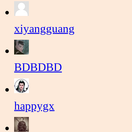
xiyangguang
BDBDBD
happygx