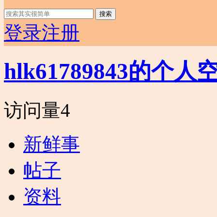
搜索
登录
注册
hlk61789843的个人
访问量
4
新鲜事
帖子
资料