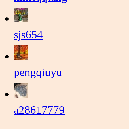
sjs654
pengqiuyu
a28617779