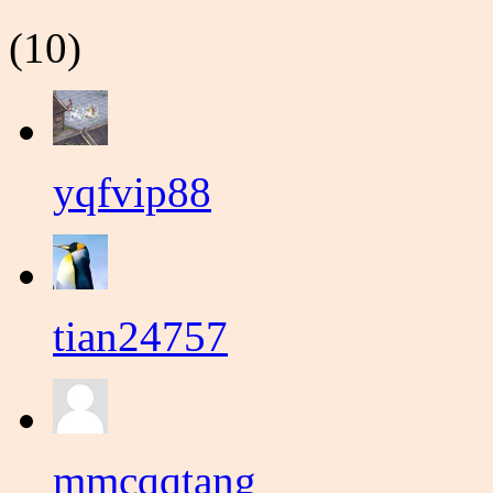
(10)
yqfvip88
tian24757
mmcqqtang