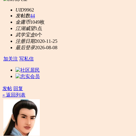
UID
9962
发帖数
44
金庸币
1049枚
江湖威望
1点
武学宝盒
0个
注册日期
2020-11-25
最后登录
2026-08-08
加关注
写私信
发帖
回复
« 返回列表