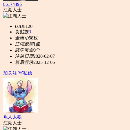
85174495
江湖人士
UID
8120
发帖数
3
金庸币
58枚
江湖威望
1点
武学宝盒
0个
注册日期
2020-02-07
最后登录
2025-12-05
加关注
写私信
蕉人太狼
江湖人士