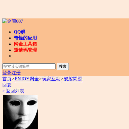
QQ群
奇怪的应用
网金工具箱
邀请码管理
搜索
登录
注册
首页
>
ENJOY网金
>
玩家互动
>
袈裟問題
回复
« 返回列表