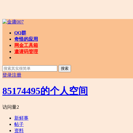
QQ群
奇怪的应用
网金工具箱
邀请码管理
搜索
登录
注册
85174495的个人空间
访问量
2
新鲜事
帖子
资料