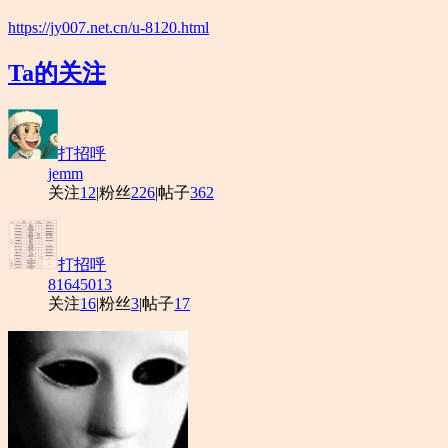
https://jy007.net.cn/u-8120.html
Ta的关注
打招呼
jemm
关注
12
|
粉丝
226
|
帖子
362
打招呼
81645013
关注
16
|
粉丝
3
|
帖子
17