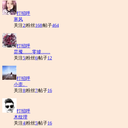
打招呼
寒风
关注
2
|
粉丝
168
|
帖子
464
打招呼
昙魇……零墟……
关注
5
|
粉丝
6
|
帖子
12
打招呼
小歪。
关注
8
|
粉丝
7
|
帖子
16
打招呼
木纹理
关注
4
|
粉丝
5
|
帖子
16