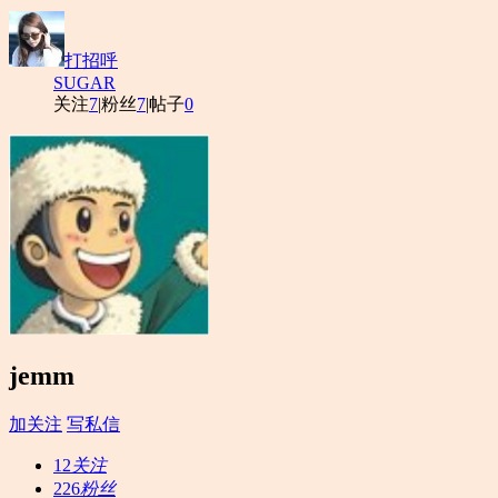
打招呼
SUGAR
关注
7
|
粉丝
7
|
帖子
0
jemm
加关注
写私信
12
关注
226
粉丝