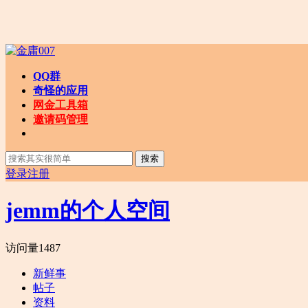
QQ群
奇怪的应用
网金工具箱
邀请码管理
搜索
登录
注册
jemm的个人空间
访问量
1487
新鲜事
帖子
资料