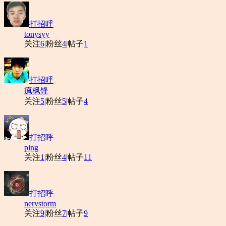
打招呼
tonysyy
关注
6
|
粉丝
4
|
帖子
1
打招呼
疯枫锋
关注
5
|
粉丝
5
|
帖子
4
打招呼
ping
关注
1
|
粉丝
4
|
帖子
11
打招呼
nervstorm
关注
9
|
粉丝
7
|
帖子
9