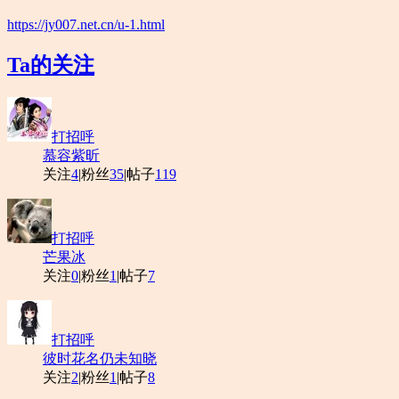
https://jy007.net.cn/u-1.html
Ta的关注
打招呼
慕容紫昕
关注
4
|
粉丝
35
|
帖子
119
打招呼
芒果冰
关注
0
|
粉丝
1
|
帖子
7
打招呼
彼时花名仍未知晓
关注
2
|
粉丝
1
|
帖子
8